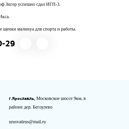
ф Зигер успешно сдал ИГП-3.
Икса.
е щенки малинуа для спорта и работы.
0-29
г.Ярославль,
Московское шоссе 9км, в
районе дер. Бегоулево
urusvatirus@mail.ru