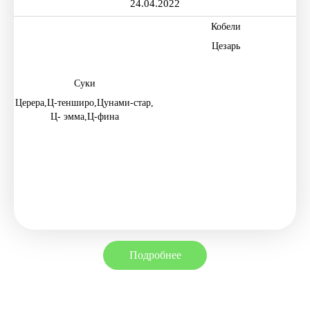
24.04.2022
Кобели
цезарь
Суки
церера,
ц-тенширо,
цунами-стар,
ц- эмма,
ц-фина
Подробнее