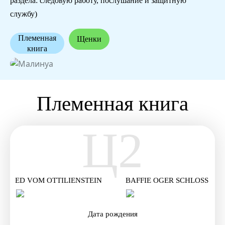
раздела: следовую работу, послушание и защитную
службу)
Племенная
Щенки
книга
Племенная книга
Ц2
ED VOM OTTILIENSTEIN
BAFFIE OGER SCHLOSS
E
Дата рождения